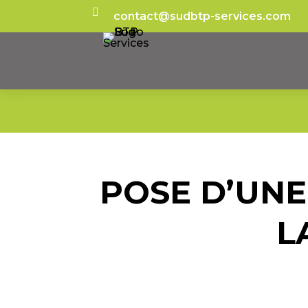

contact@sudbtp-services.com
POSE D’UNE
L