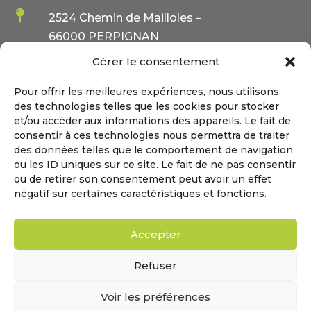

2524 Chemin de Mailloles –
66000 PERPIGNAN
Gérer le consentement
Pour offrir les meilleures expériences, nous utilisons
HORAIRES D’OUVERTURE
des technologies telles que les cookies pour stocker
et/ou accéder aux informations des appareils. Le fait de
consentir à ces technologies nous permettra de traiter
}
Lundi au Vendredi : 08h:00 – 17h30
des données telles que le comportement de navigation
ou les ID uniques sur ce site. Le fait de ne pas consentir
}
Samedi et Dimanche : FERMÉ
ou de retirer son consentement peut avoir un effet
négatif sur certaines caractéristiques et fonctions.
NOUS CONTACTER
Accepter
Refuser
Voir les préférences
© Tous droits réservés.
Mentions légales
–
Politique